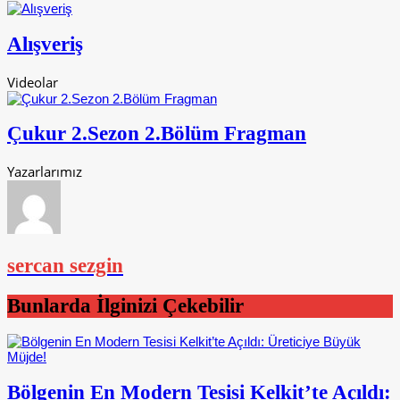
Alışveriş
Videolar
Çukur 2.Sezon 2.Bölüm Fragman
Yazarlarımız
sercan sezgin
Bunlarda İlginizi Çekebilir
Bölgenin En Modern Tesisi Kelkit’te Açıldı: