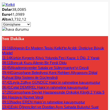
Dolar
38,0085
Euro
41,0989
Altın
3,732,12
Son Dakika
13:16
Bölgenin En Modern Tesisi Kelkit’te Açıldı: Üreticiye Büyük
Müjde!
11:14
Kürtün Kırgeriş Köyü Yolunda Feci Kaza: 1 Ölü, 2 Yaralı
08:11
Boncuk Kuzu Ailenin Bir Ferdi Oldu
10:45
Akademisyenler Satala ve Süleymaniye’yi Gezdi
09:44
Gümüşhane Belediyesi Kent Rehberi Altyapısını Dijital
Ruhsat Bilgi Sistemi ile Güçlendirdi
07:42
Leyla Zülfiye GÜNDÜZ Hakk’ın rahmetine kavuşmuştur
06:41
Celal DEMİREL Hakk’ın rahmetine kavuşmuştur
17:26
Gümüşhane Devlet Hastanesinde Onkoloji Kliniği 2 Yılda 5
Bin Hastaya Hizmet Verdi
09:10
Nadire EREN Hakk’ın rahmetine kavuşmuştur
13:41
Eski Öğrencileri ve Dostları Aynı Sahada Buluştu! Suat