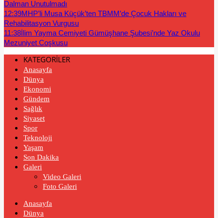
Dalman Unutulmadı
12:39
MHP’li Musa Küçük’ten TBMM’de Çocuk Hakları ve
Rehabilitasyon Vurgusu
11:38
İlim Yayma Cemiyeti Gümüşhane Şubesi’nde Yaz Okulu
Mezuniyet Coşkusu
KATEGORİLER
Anasayfa
Dünya
Ekonomi
Gündem
Sağlık
Siyaset
Spor
Teknoloji
Yaşam
Son Dakika
Galeri
Video Galeri
Foto Galeri
Anasayfa
Dünya