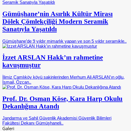
Gümüşhane’nin Asırlık Kültür Mirası
Dölek Çömlekçiliği Modern Seramik
Sanatıyla Yaşatıldı
Gümüşhane’de 9 yıldır mimarlık yapan ve son 5 yıldır seramikle..
İzzet ARSLAN Hakk’ın rahmetine
kavuşmuştur
İlimiz Çamlıköy köyü sakinlerinden Merhum Ali ARSLAN’ın oğlu,
İsmail, Özcan..
Prof. Dr. Osman Köse, Kara Harp Okulu
Dekanlığına Atandı
Jandarma ve Sahil Güvenlik Akademisi Güvenlik Bilimleri
Fakültesi Dekanı Gümüşhaneli..
Galeri