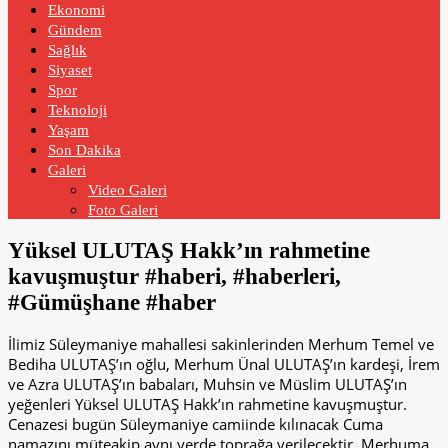
Ekonomi
Gündem
Sağlık
Siyaset
Spor
Teknoloji
Yaşam
Son Dakika
Galeri
Video Galeri
Foto Galeri
Yüksel ULUTAŞ Hakk’ın rahmetine
kavuşmuştur #haberi, #haberleri,
#Gümüşhane #haber
İlimiz Süleymaniye mahallesi sakinlerinden Merhum Temel ve
Bediha ULUTAŞ’ın oğlu, Merhum Ünal ULUTAŞ’ın kardeşi, İrem
ve Azra ULUTAŞ’ın babaları, Muhsin ve Müslim ULUTAŞ’ın
yeğenleri Yüksel ULUTAŞ Hakk’ın rahmetine kavuşmuştur.
Cenazesi bugün Süleymaniye camiinde kılınacak Cuma
namazını müteakip aynı yerde toprağa verilecektir. Merhuma