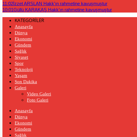
11:02
İzzet ARSLAN Hakk’ın rahmetine kavuşmuştur
10:01
Güllü KARAKAŞ Hakk’ın rahmetine kavuşmuştur
KATEGORİLER
Anasayfa
Dünya
Ekonomi
Gündem
Sağlık
Siyaset
Spor
Teknoloji
Yaşam
Son Dakika
Galeri
Video Galeri
Foto Galeri
Anasayfa
Dünya
Ekonomi
Gündem
Sağlık