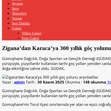
Siyaset
Spor
Teknoloji
Yaşam
Son Dakika
Galeri
Video Galeri
Foto Galeri
Zigana’dan Karaca’ya 300 yıllık göç yolunu 
Gümüşhane Dağcılık, Doğa Sporları ve Gençlik Derneği (GÜDAK), şe
yürüyüşte, yüzyıllardır kullanılan tarihi göç yolları yeniden can
doğa etkinliğine sahne oldu. GÜDAK..
Yazar :
Tarih :
30 Kasım 2025
Okunma :
148 okunma
admin
Yo
Gümüşhane Dağcılık, Doğa Sporları ve Gençlik Derneği (GÜDAK), şe
yürüyüşte, yüzyıllardır kullanılan tarihi göç yolları yeniden canla
Gümüşhane’nin Torul ilçesi sınırlarında yer alan ve eşsiz coğraf