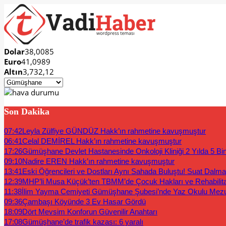
Dolar
38,0085
Euro
41,0989
Altın
3,732,12
Son Dakika
07:42
Leyla Zülfiye GÜNDÜZ Hakk’ın rahmetine kavuşmuştur
06:41
Celal DEMİREL Hakk’ın rahmetine kavuşmuştur
17:26
Gümüşhane Devlet Hastanesinde Onkoloji Kliniği 2 Yılda 5 Bi
09:10
Nadire EREN Hakk’ın rahmetine kavuşmuştur
13:41
Eski Öğrencileri ve Dostları Aynı Sahada Buluştu! Suat Dalm
12:39
MHP’li Musa Küçük’ten TBMM’de Çocuk Hakları ve Rehabilit
11:38
İlim Yayma Cemiyeti Gümüşhane Şubesi’nde Yaz Okulu Mez
09:36
Çambaşı Köyünde 3 Ev Hasar Gördü
18:09
Dört Mevsim Konforun Güvenilir Anahtarı
17:08
Gümüşhane’de trafik kazası: 6 yaralı