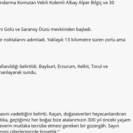
ndarma Komutan Vekili Kıdemli Albay Alper Bilgiç ve 30
Limni Gölü ve Saranoy Düzü mevkiinden başladı.
r noktalarını adımladı. Yaklaşık 13 kilometre süren zorlu ama
lanıldığı belirtildi. Bayburt, Erzurum, Kelkit, Torul ve
rmanlayarak sundu.
nı vadettiğini belirtti. Kaçan, doğaseverleri heyecanlandıran
ka, geçtiğimiz her boğaz bize atalarımızın 300 yıl önceki yaşam
severin mutlaka tecrübe etmesi gereken bir güzergâh. Sayın
ni ciğerlerimizde hissettik.”