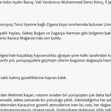
lisi Aydın Baruş, Vali Yardımcısı Muhammed Deniz Kılınç, İl Ja
yan yürüyüş Torul ilçesine bağlı Zigana köyü sınırlarında bulunan 
çekli Yaylası, Gebeç Boğazı ve Zagarya Harmanı gibi bölgenin baki
 ünlü Karaca Mağarası’nda son buldu.
Bölgesi’nde küçükbaş hayvancılıkla uğraşan yöre halkı tarafından kul
arihi yol, yürüyüşçülere geçmişin izlerini bugünün doğasıyla ha
klı kalmış güzelliklerine hayran kaldı.
an Mehmet Kaçan, rotanın sıradan bir yürüyüşten çok daha fazlası
dık, adeta zamanda bir yolculuğa çıktık. Adımladığımız her pati
rvelerinden Karaca’nın gizemli atmosferine inen bu rota, her doğa
otivasyonumuzu zirveye taşıdı. Gümüşhane doğasının şifalı nefesi