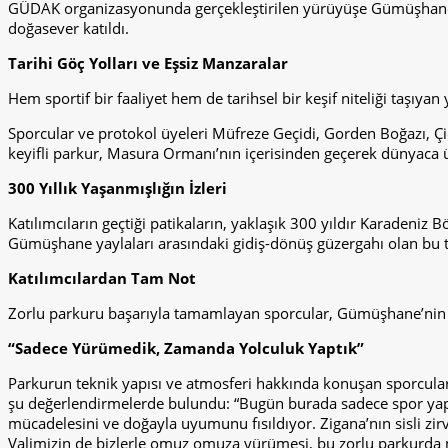
GÜDAK organizasyonunda gerçekleştirilen yürüyüşe Gümüşhane Va
doğasever katıldı.
Tarihi Göç Yolları ve Eşsiz Manzaralar
Hem sportif bir faaliyet hem de tarihsel bir keşif niteliği taşı
Sporcular ve protokol üyeleri Müfreze Geçidi, Gorden Boğazı, Çi
keyifli parkur, Masura Ormanı’nın içerisinden geçerek dünyaca
300 Yıllık Yaşanmışlığın İzleri
Katılımcıların geçtiği patikaların, yaklaşık 300 yıldır Karadeniz 
Gümüşhane yaylaları arasındaki gidiş-dönüş güzergahı olan bu t
Katılımcılardan Tam Not
Zorlu parkuru başarıyla tamamlayan sporcular, Gümüşhane’nin sa
“Sadece Yürümedik, Zamanda Yolculuk Yaptık”
Parkurun teknik yapısı ve atmosferi hakkında konuşan sporculard
şu değerlendirmelerde bulundu: “Bugün burada sadece spor yapma
mücadelesini ve doğayla uyumunu fısıldıyor. Zigana’nın sisli zi
Valimizin de bizlerle omuz omuza yürümesi, bu zorlu parkurda m