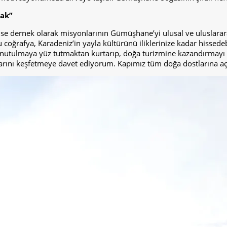
mak”
 dernek olarak misyonlarının Gümüşhane’yi ulusal ve uluslarara
 coğrafya, Karadeniz’in yayla kültürünü iliklerinize kadar hissedebi
ı unutulmaya yüz tutmaktan kurtarıp, doğa turizmine kazandırmayı
rını keşfetmeye davet ediyorum. Kapımız tüm doğa dostlarına açı