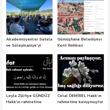
Akademisyenler Satala
Gümüşhane Belediyesi
ve Süleymaniye’yi
Kent Rehberi
Gezdi
Altyapısını Dijital
Ruhsat Bilgi Sistemi
ile Güçlendirdi
Leyla Zülfiye GÜNDÜZ
Celal DEMİREL Hakk’ın
Hakk’ın rahmetine
rahmetine kavuşmuştur
kavuşmuştur