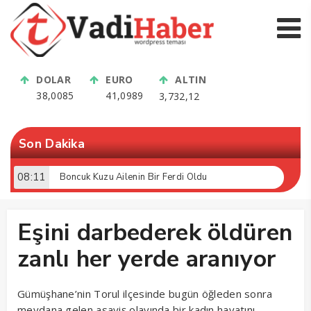
DOLAR
EURO
ALTIN
38,0085
41,0989
3,732,12
Son Dakika
08:11
Boncuk Kuzu Ailenin Bir Ferdi Oldu
Eşini darbederek öldüren
zanlı her yerde aranıyor
Gümüşhane’nin Torul ilçesinde bugün öğleden sonra
meydana gelen asayiş olayında bir kadın hayatını