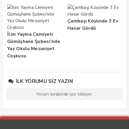
Buluştu! Suat Dalman
ve Rehabilitasyon
Unutulmadı
Vurgusu
Çambaşı Köyünde 3 Ev
Hasar Gördü
İlim Yayma Cemiyeti
Gümüşhane Şubesi’nde
Yaz Okulu Mezuniyet
Coşkusu
İLK YORUMU SIZ YAZIN
Yorum bırakmak için tıklayın.