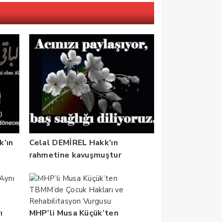
k’ın
Celal DEMİREL Hakk’ın
rahmetine kavuşmuştur
ı
MHP’li Musa Küçük’ten