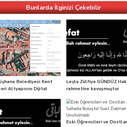
Bunlarda İlginizi Çekebilir
şhane Belediyesi Kent
Leyla Zülfiye GÜNDÜZ Hak
ri Altyapısını Dijital
rahmetine kavuşmuştur
at Bilgi Sistemi ile
endirdi
Eski Öğrencileri ve Dostlar