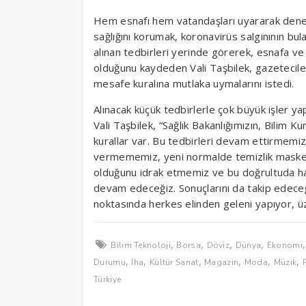
Hem esnafı hem vatandaşları uyararak dene
sağlığını korumak, koronavirüs salgınının bul
alınan tedbirleri yerinde görerek, esnafa ve
olduğunu kaydeden Vali Taşbilek, gazetecile
mesafe kuralına mutlaka uymalarını istedi.
Alınacak küçük tedbirlerle çok büyük işler yap
Vali Taşbilek, “Sağlık Bakanlığımızın, Bilim Ku
kurallar var. Bu tedbirleri devam ettirmem
vermememiz, yeni normalde temizlik maske m
olduğunu idrak etmemiz ve bu doğrultuda h
devam edeceğiz. Sonuçlarını da takip edeceği
noktasında herkes elinden geleni yapıyor, ü
,
,
,
,
Bilim Teknoloji
Borsa
Döviz
Dünya
Ekonomi
,
,
,
,
,
,
Durumu
Iha
Kültür Sanat
Magazin
Moda
Müzik
Türkiye