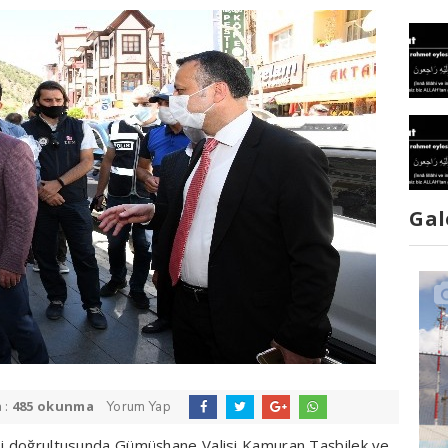
Gal
 :
485 okunma
Yorum Yap
esi doğrultusunda Gümüşhane Valisi Kamuran Taşbilek ve