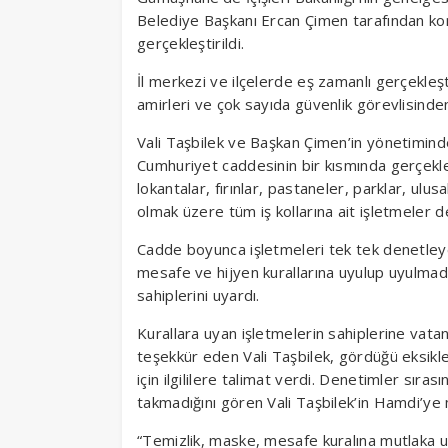
Belediye Başkanı Ercan Çimen tarafından ko
gerçekleştirildi.
İl merkezi ve ilçelerde eş zamanlı gerçekleşt
amirleri ve çok sayıda güvenlik görevlisinden
Vali Taşbilek ve Başkan Çimen’in yönetimind
Cumhuriyet caddesinin bir kısmında gerçekle
lokantalar, fırınlar, pastaneler, parklar, ulu
olmak üzere tüm iş kollarına ait işletmeler d
Cadde boyunca işletmeleri tek tek denetley
mesafe ve hijyen kurallarına uyulup uyulmad
sahiplerini uyardı.
Kurallara uyan işletmelerin sahiplerine vatan
teşekkür eden Vali Taşbilek, gördüğü eksikle
için ilgililere talimat verdi. Denetimler sır
takmadığını gören Vali Taşbilek’in Hamdi’ye 
“Temizlik, maske, mesafe kuralına mutlaka u