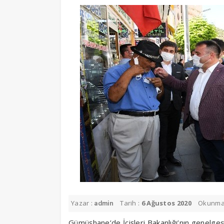
Yazar :
Tarih :
6 Ağustos 2020
Okunma
admin
Gümüşhane’de İçişleri Bakanlığı’nın genelg