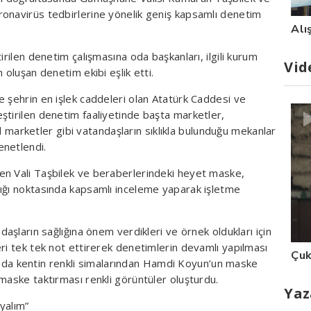
ronavirüs tedbirlerine yönelik geniş kapsamlı denetim
Alı
irilen denetim çalışmasına oda başkanları, ilgili kurum
Vid
 oluşan denetim ekibi eşlik etti.
e şehrin en işlek caddeleri olan Atatürk Caddesi ve
ştirilen denetim faaliyetinde başta marketler,
sal marketler gibi vatandaşların sıklıkla bulunduğu mekanlar
enetlendi.
en Vali Taşbilek ve beraberlerindeki heyet maske,
ığı noktasında kapsamlı inceleme yaparak işletme
daşların sağlığına önem verdikleri ve örnek oldukları için
ri tek tek not ettirerek denetimlerin devamlı yapılması
Çuk
asında kentin renkli simalarından Hamdi Koyun’un maske
maske taktırması renkli görüntüler oluşturdu.
Yaz
yalım”