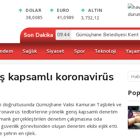
DOLAR
EURO
ALTIN
38,0085
41,0989
3,732,12
Son Dakika
09:44
ndem
Sağlık
Siyaset
Spor
Teknoloji
Yaşa
ş kapsamlı koronavirüs
Pop
esi doğrultusunda Gümüşhane Valisi Kamuran Taşbilek ve
ronavirüs tedbirlerine yönelik geniş kapsamlı denetim
zamanlı gerçekleştirilen denetim çalışmasına oda
a güvenlik görevlisinden oluşan denetim ekibi eşlik etti.
 şehrin en işlek..