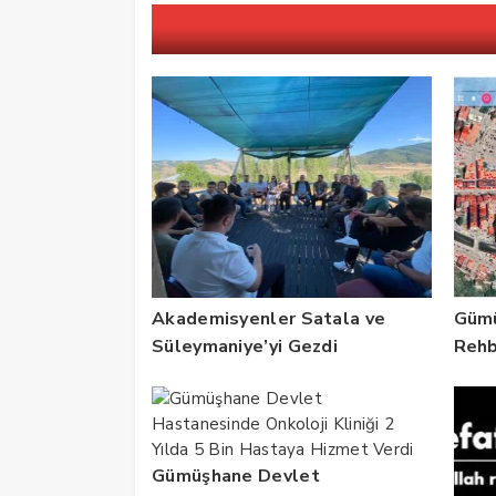
Akademisyenler Satala ve
Gümü
Süleymaniye’yi Gezdi
Rehbe
Ruhs
Güçl
Gümüşhane Devlet