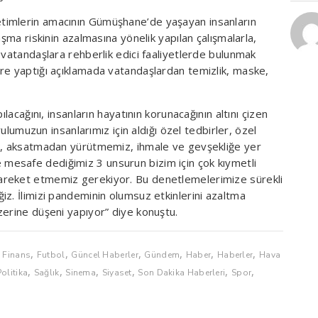
timlerin amacının Gümüşhane’de yaşayan insanların
aşma riskinin azalmasına yönelik yapılan çalışmalarla,
 vatandaşlara rehberlik edici faaliyetlerde bulunmak
re yaptığı açıklamada vatandaşlardan temizlik, maske,
ılacağını, insanların hayatının korunacağının altını çizen
rulumuzun insanlarımız için aldığı özel tedbirler, özel
iz, aksatmadan yürütmemiz, ihmale ve gevşekliğe yer
esafe dediğimiz 3 unsurun bizim için çok kıymetli
areket etmemiz gerekiyor. Bu denetlemelerimize sürekli
z. İlimizi pandeminin olumsuz etkinlerini azaltma
zerine düşeni yapıyor” diye konuştu.
,
,
,
,
,
,
,
Finans
Futbol
Güncel Haberler
Gündem
Haber
Haberler
Hava
,
,
,
,
,
,
Politika
Sağlık
Sinema
Siyaset
Son Dakika Haberleri
Spor