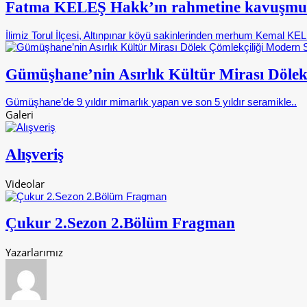
Fatma KELEŞ Hakk’ın rahmetine kavuşmu
İlimiz Torul İlçesi, Altınpınar köyü sakinlerinden merhum Kemal KELE
Gümüşhane’nin Asırlık Kültür Mirası Dölek
Gümüşhane’de 9 yıldır mimarlık yapan ve son 5 yıldır seramikle..
Galeri
Alışveriş
Videolar
Çukur 2.Sezon 2.Bölüm Fragman
Yazarlarımız