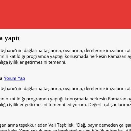
la yaptı
ane’nin dağlarına taşlarına, ovalarına, derelerine imzalarını atan
rının katıldığı programda yaptığı konuşmada herkesin Ramazan ayı
ığa iyilikler getirmesini temenni..
ma
Yorum Yap
ane’nin dağlarına taşlarına, ovalarına, derelerine imzalarını atan
rının katıldığı programda yaptığı konuşmada herkesin Ramazan ayı
ığa iyilikler getirmesini temenni ediyorum. Değerli çalışanlarımız
ışanlarına teşekkür eden Vali Taşbilek, “Dağ, bayır demeden çalışar
ür şanı kalır. Yarın çocuklarınıza bırakacağınız en büyük miras bu. Ai