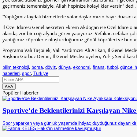
geçirmeniz temennisiyle, Allah hepinize kolaylıklar versin” dedi.
“Yaptığımız faydalı hizmetlerle vatandaşlarımızın hayır duasını a
İl Özel İdaresi Genel Sekreteri Ekrem Akdoğan ise Özel İdare olara
alanda, zor bir coğrafyada görev yapıyoruz. Vefakar, cefakar çalı
yaptığımız köprülerle oluşturduğumuz gönül köprüleri ve bunun ve
Programa Vali Taşbilek, Vali Yardımcısı Ali Arıkan, İl Genel M
Başkanı Gürbüz Demir, İl Genel Meclisi üyeleri, Yol-İş Sendikası İ
,
,
,
,
,
,
,
bilim teknoloji
borsa
döviz
dünya
ekonomi
finans
futbol
güncel h
,
,
haberleri
spor
Türkiye
Popüler Haberler
Sportive’de Beklentilerinizi Karşılayan Nik
Spor yaparken veya günlük yaşamda ihtiyaç duyduğunuz dayanıklı 