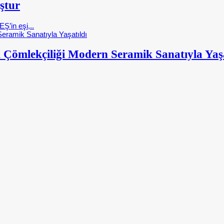
ştur
Ş’in eşi,..
 Çömlekçiliği Modern Seramik Sanatıyla Yaşa