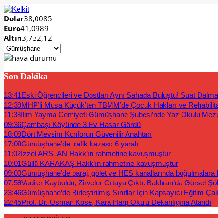
Dolar
38,0085
Euro
41,0989
Altın
3,732,12
Son Dakika
13:41
Eski Öğrencileri ve Dostları Aynı Sahada Buluştu! Suat Dalm
12:39
MHP’li Musa Küçük’ten TBMM’de Çocuk Hakları ve Rehabilit
11:38
İlim Yayma Cemiyeti Gümüşhane Şubesi’nde Yaz Okulu Mez
09:36
Çambaşı Köyünde 3 Ev Hasar Gördü
18:09
Dört Mevsim Konforun Güvenilir Anahtarı
17:08
Gümüşhane’de trafik kazası: 6 yaralı
11:02
İzzet ARSLAN Hakk’ın rahmetine kavuşmuştur
10:01
Güllü KARAKAŞ Hakk’ın rahmetine kavuşmuştur
09:00
Gümüşhane’de baraj, gölet ve HES kanallarında boğulmalara ka
07:59
Vadiler Kayboldu, Zirveler Ortaya Çıktı: Baldıran’da Görsel Şö
23:46
Gümüşhane’de Birleştirilmiş Sınıflar İçin Kapsayıcı Eğitim Çal
22:45
Prof. Dr. Osman Köse, Kara Harp Okulu Dekanlığına Atandı