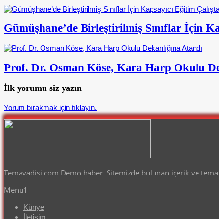
Gümüşhane’de Birleştirilmiş Sınıflar İçin Ka
Prof. Dr. Osman Köse, Kara Harp Okulu De
İlk yorumu siz yazın
Yorum bırakmak için tıklayın.
Temavadisi.com Demo haber Sitemizde bulunan içerik ve temalar
Menu1
Künye
İletişim