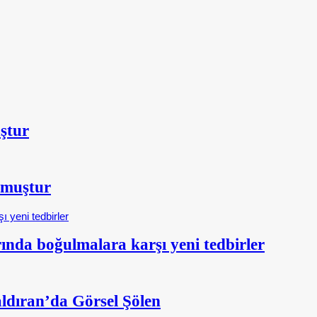
ştur
şmuştur
nda boğulmalara karşı yeni tedbirler
aldıran’da Görsel Şölen