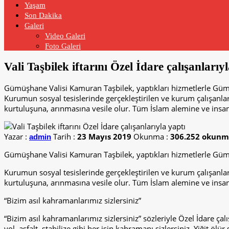
Yaşam
Son Dakika
Galeri
Video Galeri
Foto Galeri
Vali Taşbilek iftarını Özel İdare çalışanlarıy
Gümüşhane Valisi Kamuran Taşbilek, yaptıkları hizmetlerle Gümüşh
Kurumun sosyal tesislerinde gerçekleştirilen ve kurum çalışanla
kurtuluşuna, arınmasına vesile olur. Tüm İslam alemine ve insanl
Yazar :
Tarih :
23 Mayıs 2019
Okunma :
306.252 okun
admin
Gümüşhane Valisi Kamuran Taşbilek, yaptıkları hizmetlerle Gümüşh
Kurumun sosyal tesislerinde gerçekleştirilen ve kurum çalışanla
kurtuluşuna, arınmasına vesile olur. Tüm İslam alemine ve insanl
“Bizim asıl kahramanlarımız sizlersiniz”
“Bizim asıl kahramanlarımız sizlersiniz” sözleriyle Özel İdare çal
yol, asfalt, stabilize gibi her işin kahramanı sizlersiniz. Yiğit öl