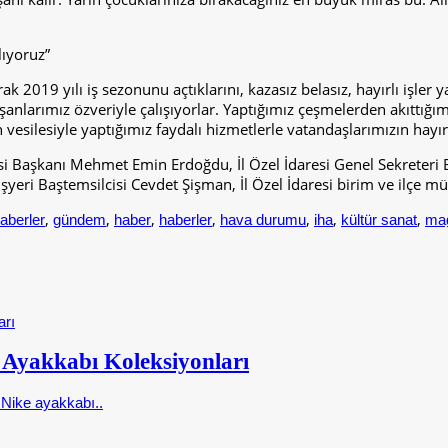
lıyoruz”
k 2019 yılı iş sezonunu açtıklarını, kazasız belasız, hayırlı işler
şanlarımız özveriyle çalışıyorlar. Yaptığımız çeşmelerden akıttığımı
silesiyle yaptığımız faydalı hizmetlerle vatandaşlarımızın hayır 
eclisi Başkanı Mehmet Emin Erdoğdu, İl Özel İdaresi Genel Sekre
şyeri Baştemsilcisi Cevdet Şişman, İl Özel İdaresi birim ve ilçe müdü
,
,
,
,
,
,
,
aberler
gündem
haber
haberler
hava durumu
iha
kültür sanat
ma
e Ayakkabı Koleksiyonları
Nike ayakkabı..