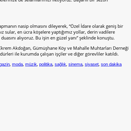
 yapmanın nasip olmasını dileyerek, “Özel İdare olarak geniş bir
z sular, en ücra köşelere yaptığımız yollar, derin vadilere
duasını alıyoruz. Bu işin en güzel yanı” şeklinde konuştu.
teri Ekrem Akdoğan, Gümüşhane Köy ve Mahalle Muhtarları Derneği
rleri ile kurumda çalışan işçiler ve diğer görevliler katıldı.
,
,
,
,
,
,
,
gazin
moda
müzik
politika
sağlık
sinema
siyaset
son dakika