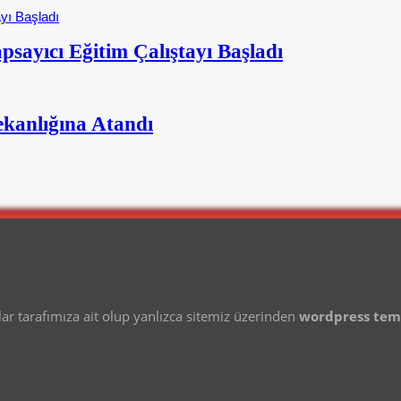
psayıcı Eğitim Çalıştayı Başladı
kanlığına Atandı
 tarafımıza ait olup yanlızca sitemiz üzerinden
wordpress te