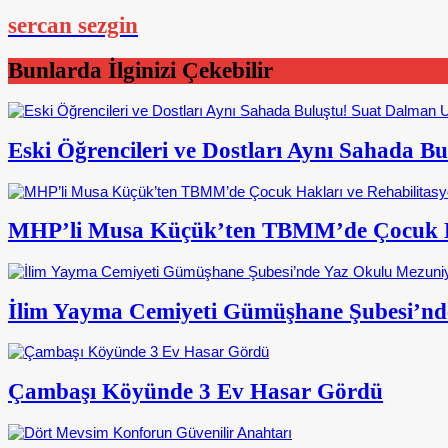
sercan sezgin
Bunlarda İlginizi Çekebilir
Eski Öğrencileri ve Dostları Aynı Sahada 
MHP’li Musa Küçük’ten TBMM’de Çocuk Ha
İlim Yayma Cemiyeti Gümüşhane Şubesi’nd
Çambaşı Köyünde 3 Ev Hasar Gördü