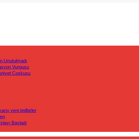
an Unutulmadı
asyon Vurgusu
uniyet Coşkusu
rşı yeni tedbirler
len
ıştayı Başladı