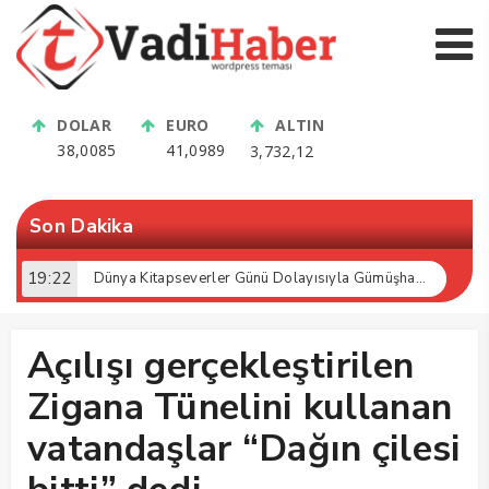
DOLAR
EURO
ALTIN
38,0085
41,0989
3,732,12
Son Dakika
19:22
13:16
Dünya Kitapseverler Günü Dolayısıyla Gümüşhane’de Kültür Buluşması Gerçekleştirildi
Bölgenin En Modern Tesisi Kelkit’te Açıldı: Üreticiye Büyük Müjde!
Açılışı gerçekleştirilen
Zigana Tünelini kullanan
vatandaşlar “Dağın çilesi