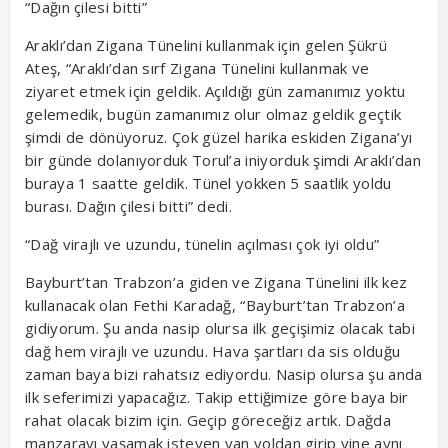
“Dağın çilesi bitti”
Araklı’dan Zigana Tünelini kullanmak için gelen Şükrü
Ateş, “Araklı’dan sırf Zigana Tünelini kullanmak ve
ziyaret etmek için geldik. Açıldığı gün zamanımız yoktu
gelemedik, bugün zamanımız olur olmaz geldik geçtik
şimdi de dönüyoruz. Çok güzel harika eskiden Zigana’yı
bir günde dolanıyorduk Torul’a iniyorduk şimdi Araklı’dan
buraya 1 saatte geldik. Tünel yokken 5 saatlik yoldu
burası. Dağın çilesi bitti” dedi.
“Dağ virajlı ve uzundu, tünelin açılması çok iyi oldu”
Bayburt’tan Trabzon’a giden ve Zigana Tünelini ilk kez
kullanacak olan Fethi Karadağ, “Bayburt’tan Trabzon’a
gidiyorum. Şu anda nasip olursa ilk geçişimiz olacak tabi
dağ hem virajlı ve uzundu. Hava şartları da sis olduğu
zaman baya bizi rahatsız ediyordu. Nasip olursa şu anda
ilk seferimizi yapacağız. Takip ettiğimize göre baya bir
rahat olacak bizim için. Geçip göreceğiz artık. Dağda
manzarayı yaşamak isteyen yan yoldan girip yine aynı