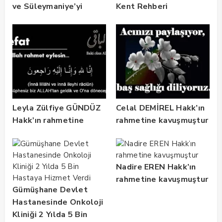
ve Süleymaniye’yi
Kent Rehberi
Gezdi
Altyapısını Dijital
Ruhsat Bilgi Sistemi
ile Güçlendirdi
Leyla Zülfiye GÜNDÜZ
Celal DEMİREL Hakk’ın
Hakk’ın rahmetine
rahmetine kavuşmuştur
kavuşmuştur
Nadire EREN Hakk’ın
rahmetine kavuşmuştur
Gümüşhane Devlet
Hastanesinde Onkoloji
Kliniği 2 Yılda 5 Bin