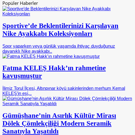
Popüler Haberler
Sportive’de Beklentilerinizi Karşılayan
Nike Ayakkabı Koleksiyonları
Spor yaparken veya günlük yaşamda ihtiyaç duyduğunuz
dayanıklı Nike ayakkabı..
Fatma KELEŞ Hakk’ın rahmetine
kavuşmuştur
İlimiz Torul İlçesi, Altınpınar köyü sakinlerinden merhum Kemal
KELEŞ’in eşi,..
Gümüşhane’nin Asırlık Kültür Mirası
Dölek Çömlekçiliği Modern Seramik
Sanatıyla Yaşatıldı