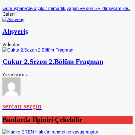
Gümüşhane’de 9 yıldır mimarlık yapan ve son 5 yıldır seramikle..
Galeri
Alışveriş
Videolar
Çukur 2.Sezon 2.Bölüm Fragman
Yazarlarımız
sercan sezgin
Bunlarda İlginizi Çekebilir