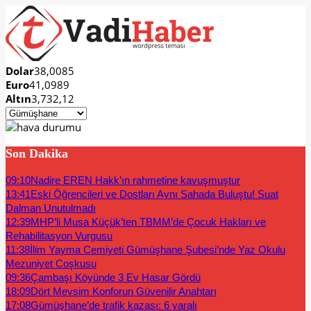
Dolar
38,0085
Euro
41,0989
Altın
3,732,12
Son Dakika
09:10
Nadire EREN Hakk’ın rahmetine kavuşmuştur
13:41
Eski Öğrencileri ve Dostları Aynı Sahada Buluştu! Suat
Dalman Unutulmadı
12:39
MHP’li Musa Küçük’ten TBMM’de Çocuk Hakları ve
Rehabilitasyon Vurgusu
11:38
İlim Yayma Cemiyeti Gümüşhane Şubesi’nde Yaz Okulu
Mezuniyet Coşkusu
09:36
Çambaşı Köyünde 3 Ev Hasar Gördü
18:09
Dört Mevsim Konforun Güvenilir Anahtarı
17:08
Gümüşhane’de trafik kazası: 6 yaralı