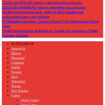
11:02
İzzet ARSLAN Hakk’ın rahmetine kavuşmuştur
10:01
Güllü KARAKAŞ Hakk’ın rahmetine kavuşmuştur
09:00
Gümüşhane’de baraj, gölet ve HES kanallarında
boğulmalara karşı yeni tedbirler
07:59
Vadiler Kayboldu, Zirveler Ortaya Çıktı: Baldıran’da Görsel
Şölen
23:46
Gümüşhane’de Birleştirilmiş Sınıflar İçin Kapsayıcı Eğitim
Çalıştayı Başladı
KATEGORİLER
Anasayfa
Dünya
Ekonomi
Gündem
Sağlık
Siyaset
Spor
Teknoloji
Yaşam
Son Dakika
Galeri
Video Galeri
Foto Galeri