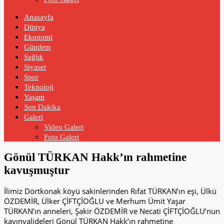
Anasayfa
Dünya
Ekonomi
Gündem
Sağlık
Siyaset
Spor
Teknoloji
Yaşam
Son Dakika
Galeri
Video Galeri
Foto Galeri
Gönül TÜRKAN Hakk’ın rahmetine
kavuşmuştur
İlimiz Dörtkonak köyü sakinlerinden Rıfat TÜRKAN’ın eşi, Ülkü
ÖZDEMİR, Ülker ÇİFTÇİOĞLU ve Merhum Ümit Yaşar
TÜRKAN’ın anneleri, Şakir ÖZDEMİR ve Necati ÇİFTÇİOĞLU’nun
kayınvalideleri Gönül TÜRKAN Hakk’ın rahmetine