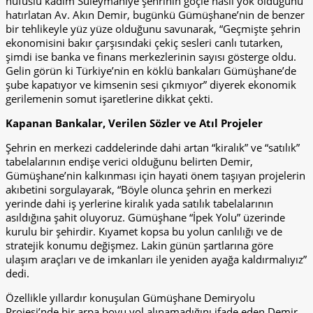
nüfuslu kadim Süleymaniye şehrinin göçle nasıl yok olduğunu
hatırlatan Av. Akın Demir, bugünkü Gümüşhane’nin de benzer
bir tehlikeyle yüz yüze olduğunu savunarak, “Geçmişte şehrin
ekonomisini bakır çarşısındaki çekiç sesleri canlı tutarken,
şimdi ise banka ve finans merkezlerinin sayısı gösterge oldu.
Gelin görün ki Türkiye’nin en köklü bankaları Gümüşhane’de
şube kapatıyor ve kimsenin sesi çıkmıyor” diyerek ekonomik
gerilemenin somut işaretlerine dikkat çekti.
Kapanan Bankalar
, Verilen Sözler ve Atıl Projeler
Şehrin en merkezi caddelerinde dahi artan “kiralık” ve “satılık”
tabelalarının endişe verici olduğunu belirten Demir,
Gümüşhane’nin kalkınması için hayati önem taşıyan projelerin
akıbetini sorgulayarak, “Böyle olunca şehrin en merkezi
yerinde dahi iş yerlerine kiralık yada satılık tabelalarının
asıldığına şahit oluyoruz. Gümüşhane “İpek Yolu” üzerinde
kurulu bir şehirdir. Kıyamet kopsa bu yolun canlılığı ve de
stratejik konumu değişmez. Lakin günün şartlarına göre
ulaşım araçları ve de imkanları ile yeniden ayağa kaldırmalıyız”
dedi.
Özellikle yıllardır konuşulan Gümüşhane Demiryolu
Projesi’nde bir arpa boyu yol alınamadığını ifade eden Demir,