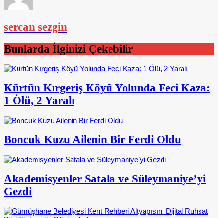
sercan sezgin
Bunlarda İlginizi Çekebilir
Kürtün Kırgeriş Köyü Yolunda Feci Kaza:
1 Ölü, 2 Yaralı
Boncuk Kuzu Ailenin Bir Ferdi Oldu
Akademisyenler Satala ve Süleymaniye’yi
Gezdi