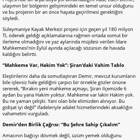
ulaşımın bir bölgenin gelişimindeki en temel unsur olduğunu
ve bu projenin bir an önce hayata geçirilmesi gerektiğini
söyledi.
Süleymaniye Kayak Merkezi projesi için geçen yıl 180 milyon
TL ödenek geldiği açıklamalarına rağmen ortada somut bir
ilerleme olmadığını ve yaz aylarında müjdesi verilen İdare
Mahkemesi’nin Eylül ayında açılacağı sözünün de havada
kaldığını belirtti.
“Mahkeme Var, Hakim Yok”:
Şiran
‘daki Vahim Tablo
Eleştirilerini daha da somutlaştıran Demir, mevcut kurumların
bile işlevsiz hale geldiğini çarpıcı bir örnekle gözler önüne
sererek, “Bırakın yeni mahkeme açmayı, Şiran ilçemizde 6
aydan bu yana Hakim yoktur. Mahkeme var lakin Hakim yok.
Bu ne yaman çelişki. Yani olan bile elimizden alınıyor. Bu
gidişat iyi değil” ifadeleriyle adalet hizmetlerindeki aksaklığın
vahametini vurguladı.
Demir’den Birlik Çağrısı: “Bu Şehre Sahip Çıkalım”
Amacının bağcıyı dövmek değil, üzüm yemek olduğunu