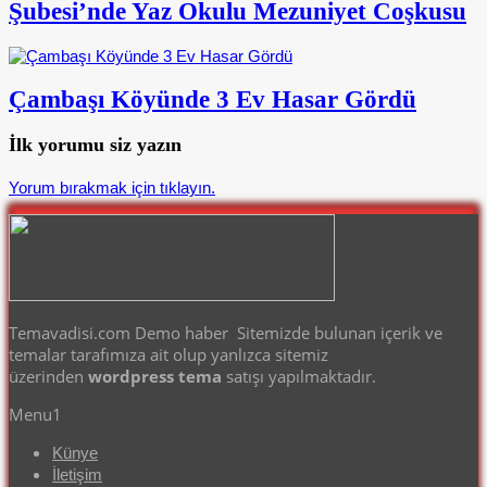
Şubesi’nde Yaz Okulu Mezuniyet Coşkusu
Çambaşı Köyünde 3 Ev Hasar Gördü
İlk yorumu siz yazın
Yorum bırakmak için tıklayın.
Temavadisi.com Demo haber Sitemizde bulunan içerik ve
temalar tarafımıza ait olup yanlızca sitemiz
üzerinden
wordpress tema
satışı yapılmaktadır.
Menu1
Künye
İletişim