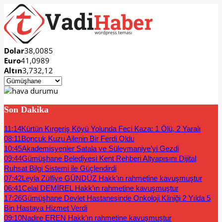
Dolar
38,0085
Euro
41,0989
Altın
3,732,12
Son Dakika
11:14
Kürtün Kırgeriş Köyü Yolunda Feci Kaza: 1 Ölü, 2 Yaralı
08:11
Boncuk Kuzu Ailenin Bir Ferdi Oldu
10:45
Akademisyenler Satala ve Süleymaniye’yi Gezdi
09:44
Gümüşhane Belediyesi Kent Rehberi Altyapısını Dijital
Ruhsat Bilgi Sistemi ile Güçlendirdi
07:42
Leyla Zülfiye GÜNDÜZ Hakk’ın rahmetine kavuşmuştur
06:41
Celal DEMİREL Hakk’ın rahmetine kavuşmuştur
17:26
Gümüşhane Devlet Hastanesinde Onkoloji Kliniği 2 Yılda 5
Bin Hastaya Hizmet Verdi
09:10
Nadire EREN Hakk’ın rahmetine kavuşmuştur