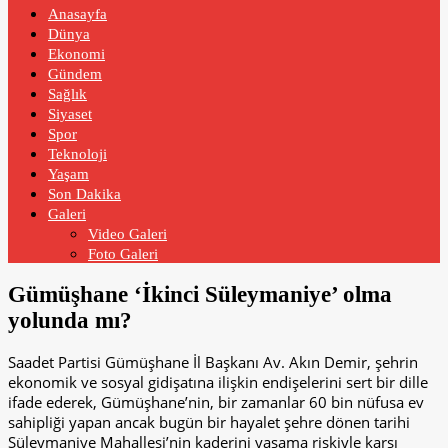
Anasayfa
Dünya
Ekonomi
Gündem
Sağlık
Siyaset
Spor
Teknoloji
Yaşam
Son Dakika
Galeri
Video Galeri
Foto Galeri
Gümüşhane ‘İkinci Süleymaniye’ olma
yolunda mı?
Saadet Partisi Gümüşhane İl Başkanı Av. Akın Demir, şehrin
ekonomik ve sosyal gidişatına ilişkin endişelerini sert bir dille
ifade ederek, Gümüşhane’nin, bir zamanlar 60 bin nüfusa ev
sahipliği yapan ancak bugün bir hayalet şehre dönen tarihi
Süleymaniye Mahallesi’nin kaderini yaşama riskiyle karşı