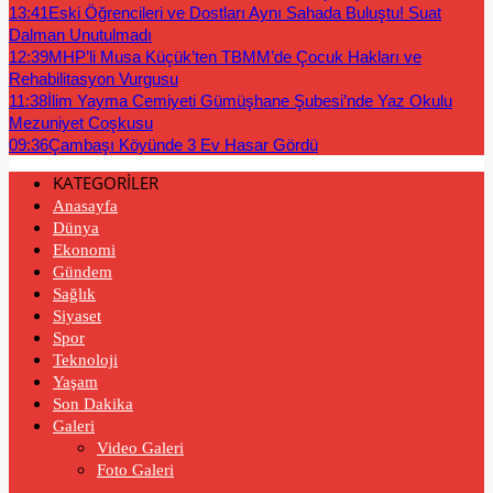
13:41
Eski Öğrencileri ve Dostları Aynı Sahada Buluştu! Suat
Dalman Unutulmadı
12:39
MHP’li Musa Küçük’ten TBMM’de Çocuk Hakları ve
Rehabilitasyon Vurgusu
11:38
İlim Yayma Cemiyeti Gümüşhane Şubesi’nde Yaz Okulu
Mezuniyet Coşkusu
09:36
Çambaşı Köyünde 3 Ev Hasar Gördü
KATEGORİLER
Anasayfa
Dünya
Ekonomi
Gündem
Sağlık
Siyaset
Spor
Teknoloji
Yaşam
Son Dakika
Galeri
Video Galeri
Foto Galeri