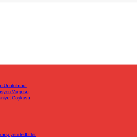
an Unutulmadı
asyon Vurgusu
uniyet Coşkusu
rşı yeni tedbirler