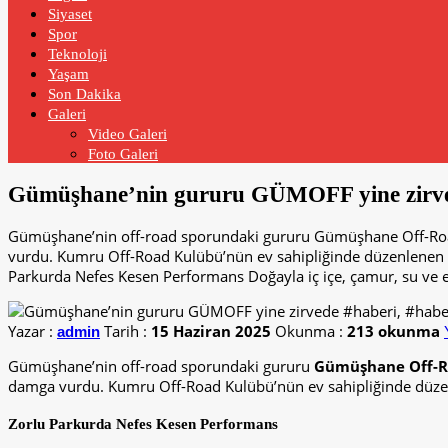
Siyaset
Spor
Teknoloji
Yaşam
Son Dakika
Galeri
Video Galeri
Foto Galeri
Gümüşhane’nin gururu GÜMOFF yine zirved
Gümüşhane’nin off-road sporundaki gururu Gümüşhane Off-Road 
vurdu. Kumru Off-Road Kulübü’nün ev sahipliğinde düzenlenen et
Parkurda Nefes Kesen Performans Doğayla iç içe, çamur, su ve en
Yazar :
Tarih :
15 Haziran 2025
Okunma :
213 okunma
admin
Gümüşhane’nin off-road sporundaki gururu
Gümüşhane Off-R
damga vurdu. Kumru Off-Road Kulübü’nün ev sahipliğinde düze
Zorlu Parkurda Nefes Kesen Performans