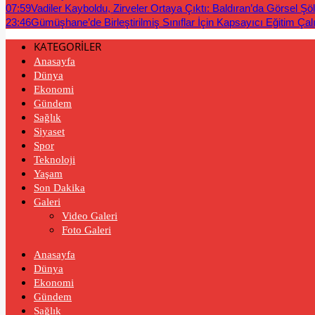
07:59
Vadiler Kayboldu, Zirveler Ortaya Çıktı: Baldıran’da Görsel Şö
23:46
Gümüşhane’de Birleştirilmiş Sınıflar İçin Kapsayıcı Eğitim Çal
KATEGORİLER
Anasayfa
Dünya
Ekonomi
Gündem
Sağlık
Siyaset
Spor
Teknoloji
Yaşam
Son Dakika
Galeri
Video Galeri
Foto Galeri
Anasayfa
Dünya
Ekonomi
Gündem
Sağlık