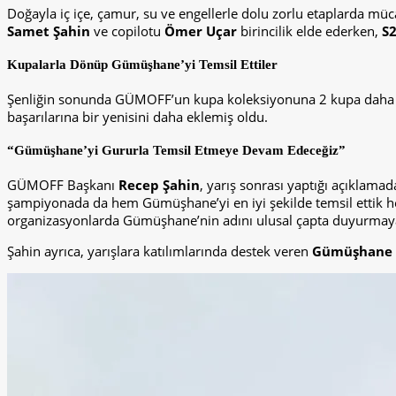
Doğayla iç içe, çamur, su ve engellerle dolu zorlu etaplarda m
Samet Şahin
ve copilotu
Ömer Uçar
birincilik elde ederken,
S2
Kupalarla Dönüp Gümüşhane’yi Temsil Ettiler
Şenliğin sonunda GÜMOFF’un kupa koleksiyonuna 2 kupa daha 
başarılarına bir yenisini daha eklemiş oldu.
“Gümüşhane’yi Gururla Temsil Etmeye Devam Edeceğiz”
GÜMOFF Başkanı
Recep Şahin
, yarış sonrası yaptığı açıklama
şampiyonada da hem Gümüşhane’yi en iyi şekilde temsil ettik h
organizasyonlarda Gümüşhane’nin adını ulusal çapta duyurmay
Şahin ayrıca, yarışlara katılımlarında destek veren
Gümüşhane Ş