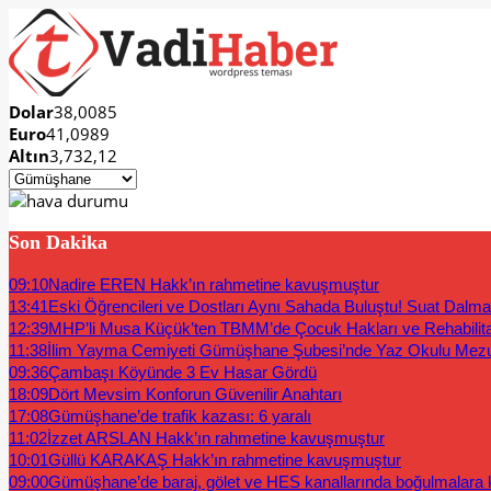
Dolar
38,0085
Euro
41,0989
Altın
3,732,12
Son Dakika
09:10
Nadire EREN Hakk’ın rahmetine kavuşmuştur
13:41
Eski Öğrencileri ve Dostları Aynı Sahada Buluştu! Suat Dalm
12:39
MHP’li Musa Küçük’ten TBMM’de Çocuk Hakları ve Rehabilit
11:38
İlim Yayma Cemiyeti Gümüşhane Şubesi’nde Yaz Okulu Mez
09:36
Çambaşı Köyünde 3 Ev Hasar Gördü
18:09
Dört Mevsim Konforun Güvenilir Anahtarı
17:08
Gümüşhane’de trafik kazası: 6 yaralı
11:02
İzzet ARSLAN Hakk’ın rahmetine kavuşmuştur
10:01
Güllü KARAKAŞ Hakk’ın rahmetine kavuşmuştur
09:00
Gümüşhane’de baraj, gölet ve HES kanallarında boğulmalara ka