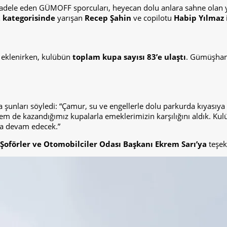
ücadele eden GÜMOFF sporcuları, heyecan dolu anlara sahne olan y
 kategorisinde
yarışan
Recep Şahin
ve copilotu
Habip Yılmaz
eklenirken, kulübün
toplam kupa sayısı 83’e ulaştı
. Gümüşhane
da şunları söyledi: “Çamur, su ve engellerle dolu parkurda kıyası
em de kazandığımız kupalarla emeklerimizin karşılığını aldık. K
a devam edecek.”
oförler ve Otomobilciler Odası Başkanı
Ekrem Sarı
’ya
teşekk