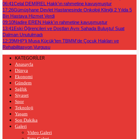
06:41
Celal DEMİREL Hakk’ın rahmetine kavuşmuştur
17:26
Gümüşhane Devlet Hastanesinde Onkoloji Kliniği 2 Yılda 5
Bin Hastaya Hizmet Verdi
09:10
Nadire EREN Hakk’ın rahmetine kavuşmuştur
13:41
Eski Öğrencileri ve Dostları Aynı Sahada Buluştu! Suat
Dalman Unutulmadı
12:39
MHP’li Musa Küçük’ten TBMM’de Çocuk Hakları ve
Rehabilitasyon Vurgusu
KATEGORİLER
Anasayfa
Dünya
Ekonomi
Gündem
Sağlık
Siyaset
Spor
Teknoloji
Yaşam
Son Dakika
Galeri
Video Galeri
Foto Galeri