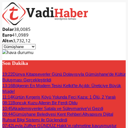
Dolar
38,0085
Euro
41,0989
Altın
3,732,12
Son Dakika
19:22
Dünya Kitapseverler Günü Dolayısıyla Gümüşhane’de Kültür
Buluşması Gerçekleştirildi
13:16
Bölgenin En Modern Tesisi Kelkit’te Açıldı: Üreticiye Büyük
Müjde!
11:14
Kürtün Kırgeriş Köyü Yolunda Feci Kaza: 1 Ölü, 2 Yaralı
08:11
Boncuk Kuzu Ailenin Bir Ferdi Oldu
10:45
Akademisyenler Satala ve Süleymaniye’yi Gezdi
09:44
Gümüşhane Belediyesi Kent Rehberi Altyapısını Dijital
Ruhsat Bilgi Sistemi ile Güçlendirdi
07:42
Leyla Zülfiye GÜNDÜZ Hakk’ın rahmetine kavuşmuştur