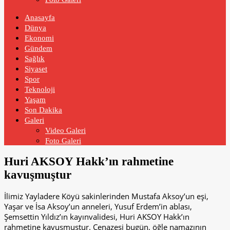
Anasayfa
Dünya
Ekonomi
Gündem
Sağlık
Siyaset
Spor
Teknoloji
Yaşam
Son Dakika
Galeri
Video Galeri
Foto Galeri
Huri AKSOY Hakk’ın rahmetine
kavuşmuştur
İlimiz Yayladere Köyü sakinlerinden Mustafa Aksoy’un eşi,
Yaşar ve İsa Aksoy’un anneleri, Yusuf Erdem’in ablası,
Şemsettin Yıldız’ın kayınvalidesi, Huri AKSOY Hakk’ın
rahmetine kavuşmuştur. Cenazesi bugün, öğle namazının