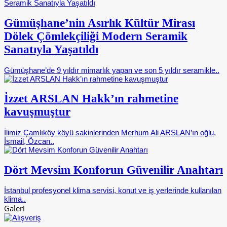
Gümüşhane’nin Asırlık Kültür Mirası
Dölek Çömlekçiliği Modern Seramik
Sanatıyla Yaşatıldı
Gümüşhane’de 9 yıldır mimarlık yapan ve son 5 yıldır seramikle..
İzzet ARSLAN Hakk’ın rahmetine
kavuşmuştur
İlimiz Çamlıköy köyü sakinlerinden Merhum Ali ARSLAN’ın oğlu,
İsmail, Özcan..
Dört Mevsim Konforun Güvenilir Anahtarı
İstanbul profesyonel klima servisi, konut ve iş yerlerinde kullanılan
klima..
Galeri