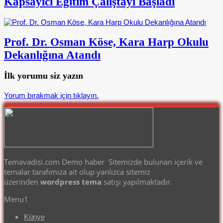
Kapsayıcı Eğitim Çalıştayı Başladı
Prof. Dr. Osman Köse, Kara Harp Okulu
Dekanlığına Atandı
İlk yorumu siz yazın
Yorum bırakmak için tıklayın.
Temavadisi.com Demo haber Sitemizde bulunan içerik ve
temalar tarafımıza ait olup yanlızca sitemiz
üzerinden
wordpress tema
satışı yapılmaktadır.
Menu1
Künye