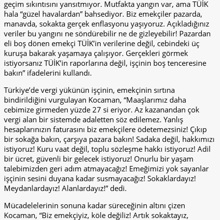
geçim sıkıntısını yansıtmıyor. Mutfakta yangın var, ama TÜİK
hala “güzel havalardan” bahsediyor. Biz emekçiler pazarda,
manavda, sokakta gerçek enflasyonu yaşıyoruz. Açıkladığınız
veriler bu yangını ne söndürebilir ne de gizleyebilir! Pazardan
eli boş dönen emekçi TÜİK’in verilerine değil, cebindeki üç
kuruşa bakarak yaşamaya çalışıyor. Gerçekleri görmek
istiyorsanız TÜİK’in raporlarına değil, işçinin boş tenceresine
bakın” ifadelerini kullandı.
Türkiye’de vergi yükünün işçinin, emekçinin sırtına
bindirildiğini vurgulayan Kocaman, “Maaşlarımız daha
cebimize girmeden yüzde 27 si eriyor. Az kazanandan çok
vergi alan bir sistemde adaletten söz edilemez. Yanlış
hesaplarınızın faturasını biz emekçilere ödetemezsiniz! Çıkıp
bir sokağa bakın, çarşıya pazara bakın! Sadaka değil, hakkımızı
istiyoruz! Kuru vaat değil, toplu sözleşme hakkı istiyoruz! Adil
bir ücret, güvenli bir gelecek istiyoruz! Onurlu bir yaşam
talebimizden geri adım atmayacağız! Emeğimizi yok sayanlar
işçinin sesini duyana kadar susmayacağız! Sokaklardayız!
Meydanlardayız! Alanlardayız!” dedi.
Mücadelelerinin sonuna kadar süreceğinin altını çizen
Kocaman, “Biz emekçiyiz, köle değiliz! Artık sokaktayız,