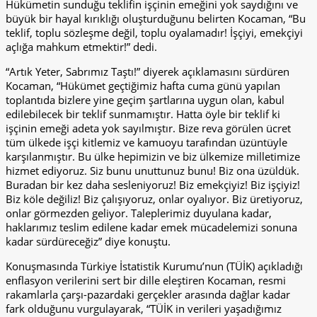
Hükümetin sunduğu teklifin işçinin emeğini yok saydığını ve
büyük bir hayal kırıklığı oluşturduğunu belirten Kocaman, “Bu
teklif, toplu sözleşme değil, toplu oyalamadır! İşçiyi, emekçiyi
açlığa mahkum etmektir!” dedi.
“Artık Yeter, Sabrımız Taştı!” diyerek açıklamasını sürdüren
Kocaman, “Hükümet geçtiğimiz hafta cuma günü yapılan
toplantıda bizlere yine geçim şartlarına uygun olan, kabul
edilebilecek bir teklif sunmamıştır. Hatta öyle bir teklif ki
işçinin emeği adeta yok sayılmıştır. Bize reva görülen ücret
tüm ülkede işçi kitlemiz ve kamuoyu tarafından üzüntüyle
karşılanmıştır. Bu ülke hepimizin ve biz ülkemize milletimize
hizmet ediyoruz. Siz bunu unuttunuz bunu! Biz ona üzüldük.
Buradan bir kez daha sesleniyoruz! Biz emekçiyiz! Biz işçiyiz!
Biz köle değiliz! Biz çalışıyoruz, onlar oyalıyor. Biz üretiyoruz,
onlar görmezden geliyor. Taleplerimiz duyulana kadar,
haklarımız teslim edilene kadar emek mücadelemizi sonuna
kadar sürdüreceğiz” diye konuştu.
Konuşmasında Türkiye İstatistik Kurumu’nun (TÜİK) açıkladığı
enflasyon verilerini sert bir dille eleştiren Kocaman, resmi
rakamlarla çarşı-pazardaki gerçekler arasında dağlar kadar
fark olduğunu vurgulayarak, “TÜİK in verileri yaşadığımız