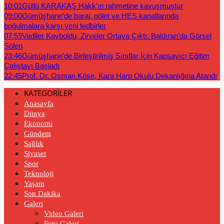
10:01
Güllü KARAKAŞ Hakk’ın rahmetine kavuşmuştur
09:00
Gümüşhane’de baraj, gölet ve HES kanallarında
boğulmalara karşı yeni tedbirler
07:59
Vadiler Kayboldu, Zirveler Ortaya Çıktı: Baldıran’da Görsel
Şölen
23:46
Gümüşhane’de Birleştirilmiş Sınıflar İçin Kapsayıcı Eğitim
Çalıştayı Başladı
22:45
Prof. Dr. Osman Köse, Kara Harp Okulu Dekanlığına Atandı
KATEGORİLER
Anasayfa
Dünya
Ekonomi
Gündem
Sağlık
Siyaset
Spor
Teknoloji
Yaşam
Son Dakika
Galeri
Video Galeri
Foto Galeri