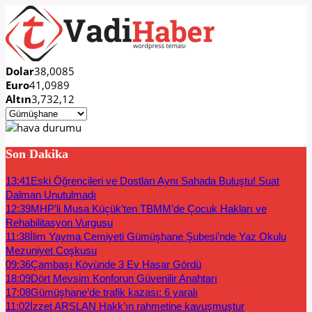
Dolar
38,0085
Euro
41,0989
Altın
3,732,12
Son Dakika
13:41
Eski Öğrencileri ve Dostları Aynı Sahada Buluştu! Suat
Dalman Unutulmadı
12:39
MHP’li Musa Küçük’ten TBMM’de Çocuk Hakları ve
Rehabilitasyon Vurgusu
11:38
İlim Yayma Cemiyeti Gümüşhane Şubesi’nde Yaz Okulu
Mezuniyet Coşkusu
09:36
Çambaşı Köyünde 3 Ev Hasar Gördü
18:09
Dört Mevsim Konforun Güvenilir Anahtarı
17:08
Gümüşhane’de trafik kazası: 6 yaralı
11:02
İzzet ARSLAN Hakk’ın rahmetine kavuşmuştur