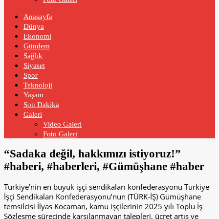
Anasayfa
Dünya
Ekonomi
Gündem
Sağlık
Siyaset
Spor
Teknoloji
Yaşam
Son Dakika
Galeri
Video Galeri
Foto Galeri
“Sadaka değil, hakkımızı istiyoruz!”
#haberi, #haberleri, #Gümüşhane #haber
Türkiye’nin en büyük işçi sendikaları konfederasyonu Türkiye
İşçi Sendikaları Konfederasyonu’nun (TÜRK-İŞ) Gümüşhane
temsilcisi İlyas Kocaman, kamu işçilerinin 2025 yılı Toplu İş
Sözleşme sürecinde karşılanmayan talepleri, ücret artış ve