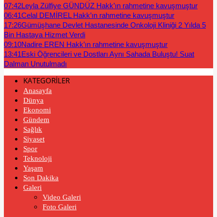
07:42
Leyla Zülfiye GÜNDÜZ Hakk’ın rahmetine kavuşmuştur
06:41
Celal DEMİREL Hakk’ın rahmetine kavuşmuştur
17:26
Gümüşhane Devlet Hastanesinde Onkoloji Kliniği 2 Yılda 5
Bin Hastaya Hizmet Verdi
09:10
Nadire EREN Hakk’ın rahmetine kavuşmuştur
13:41
Eski Öğrencileri ve Dostları Aynı Sahada Buluştu! Suat
Dalman Unutulmadı
KATEGORİLER
Anasayfa
Dünya
Ekonomi
Gündem
Sağlık
Siyaset
Spor
Teknoloji
Yaşam
Son Dakika
Galeri
Video Galeri
Foto Galeri