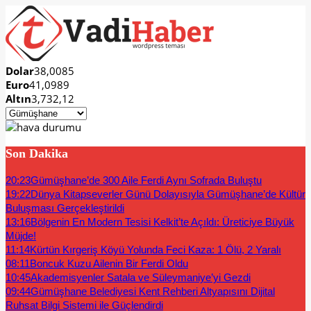
Dolar
38,0085
Euro
41,0989
Altın
3,732,12
Son Dakika
20:23
Gümüşhane’de 300 Aile Ferdi Aynı Sofrada Buluştu
19:22
Dünya Kitapseverler Günü Dolayısıyla Gümüşhane’de Kültür
Buluşması Gerçekleştirildi
13:16
Bölgenin En Modern Tesisi Kelkit’te Açıldı: Üreticiye Büyük
Müjde!
11:14
Kürtün Kırgeriş Köyü Yolunda Feci Kaza: 1 Ölü, 2 Yaralı
08:11
Boncuk Kuzu Ailenin Bir Ferdi Oldu
10:45
Akademisyenler Satala ve Süleymaniye’yi Gezdi
09:44
Gümüşhane Belediyesi Kent Rehberi Altyapısını Dijital
Ruhsat Bilgi Sistemi ile Güçlendirdi