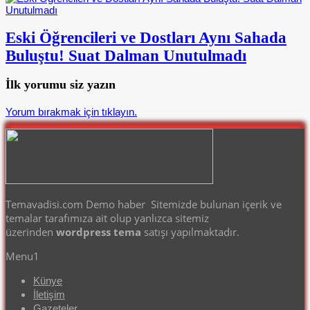
Eski Öğrencileri ve Dostları Aynı Sahada
Buluştu! Suat Dalman Unutulmadı
İlk yorumu siz yazın
Yorum bırakmak için tıklayın.
Temavadisi.com Demo haber Sitemizde bulunan içerik ve
temalar tarafımıza ait olup yanlızca sitemiz
üzerinden
wordpress tema
satışı yapılmaktadır.
Menu1
Künye
İletişim
Gazeteler