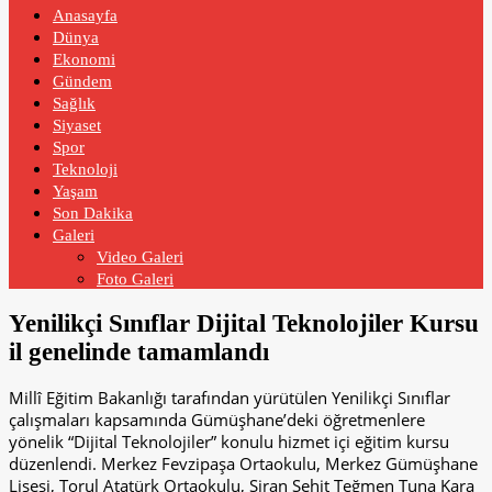
Anasayfa
Dünya
Ekonomi
Gündem
Sağlık
Siyaset
Spor
Teknoloji
Yaşam
Son Dakika
Galeri
Video Galeri
Foto Galeri
Yenilikçi Sınıflar Dijital Teknolojiler Kursu
il genelinde tamamlandı
Millî Eğitim Bakanlığı tarafından yürütülen Yenilikçi Sınıflar
çalışmaları kapsamında Gümüşhane’deki öğretmenlere
yönelik “Dijital Teknolojiler” konulu hizmet içi eğitim kursu
düzenlendi. Merkez Fevzipaşa Ortaokulu, Merkez Gümüşhane
Lisesi, Torul Atatürk Ortaokulu, Şiran Şehit Teğmen Tuna Kara