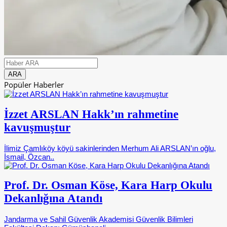
Popüler Haberler
İzzet ARSLAN Hakk’ın rahmetine
kavuşmuştur
İlimiz Çamlıköy köyü sakinlerinden Merhum Ali ARSLAN’ın oğlu,
İsmail, Özcan..
Prof. Dr. Osman Köse, Kara Harp Okulu
Dekanlığına Atandı
Jandarma ve Sahil Güvenlik Akademisi Güvenlik Bilimleri