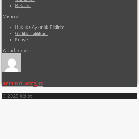
Reklam
Menu 2
Hukuka Aykırılık Bildirimi
Gizlilik Politikası
Künye
Yazarlarımız
sercan sezgin
© 2025 Kelkit -