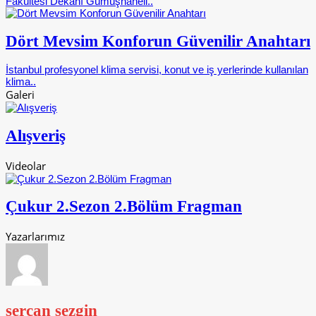
Fakültesi Dekanı Gümüşhaneli..
Dört Mevsim Konforun Güvenilir Anahtarı
İstanbul profesyonel klima servisi, konut ve iş yerlerinde kullanılan
klima..
Galeri
Alışveriş
Videolar
Çukur 2.Sezon 2.Bölüm Fragman
Yazarlarımız
sercan sezgin