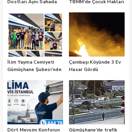
Dostları Aynı Sahada
TBMM’de Çocuk Hakları
Buluştu! Suat Dalman
ve Rehabilitasyon
Unutulmadı
Vurgusu
İlim Yayma Cemiyeti
Çambaşı Köyünde 3 Ev
Gümüşhane Şubesi’nde
Hasar Gördü
Yaz Okulu Mezuniyet
Coşkusu
Dört Mevsim Konforun
Gümüşhane’de trafik