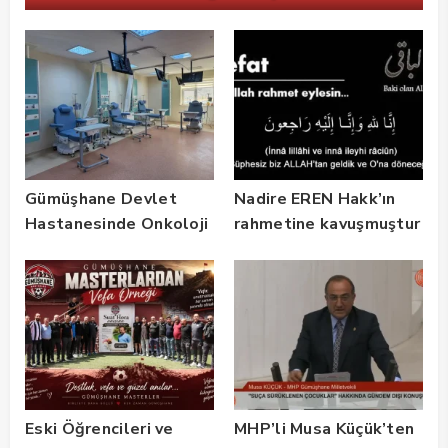
Gümüşhane Devlet
Nadire EREN Hakk’ın
Hastanesinde Onkoloji
rahmetine kavuşmuştur
Kliniği 2 Yılda 5 Bin
Hastaya Hizmet Verdi
Eski Öğrencileri ve
MHP’li Musa Küçük’ten